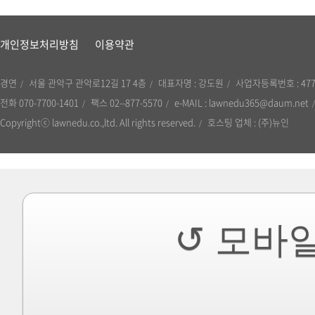
개인정보처리방침
이용약관
경연
서울 관악구 관악로12길 17 4층
대표자명 : 강도원
사업자등록번호 : 477-
전화 070-7700-1401
팩스 02--877-5570
e-MAIL : lawnedu365@daum.net
Copyrightⓒ lawnedu.co.,ltd. All rights reserved.
호스팅 업체 : (주)뉴인
↺ 모바