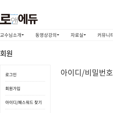
교수님소개
동영상강의
자료실
커뮤니
회원
아
아이디/비밀번호
이
로그인
디/
비
밀
회원가입
번
호
찾
아이디/패스워드 찾기
기